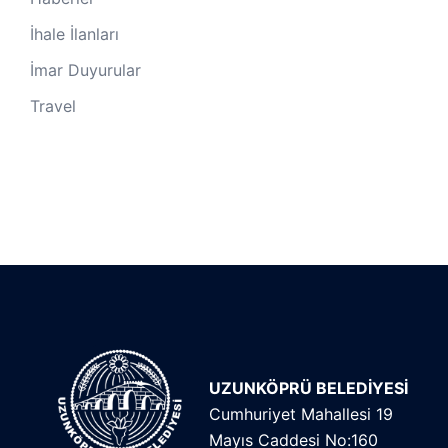
İhale İlanları
İmar Duyurular
Travel
UZUNKÖPRÜ BELEDİYESİ
Cumhuriyet Mahallesi 19
Mayıs Caddesi No:160