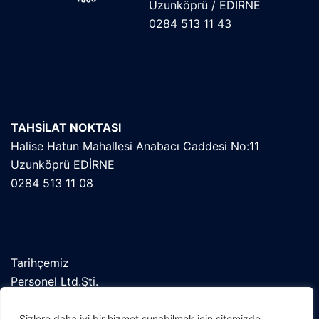
Uzunköprü / EDİRNE
0284 513 11 43
TAHSİLAT NOKTASI
Halise Hatun Mahallesi Anabacı Caddesi No:11
Uzunköprü EDİRNE
0284 513 11 08
Tarihçemiz
Personel Ltd.Şti.
Orekab
Kent Konseyi
Sizlere daha iyi bir hizmet sunabilmek için sitemizde