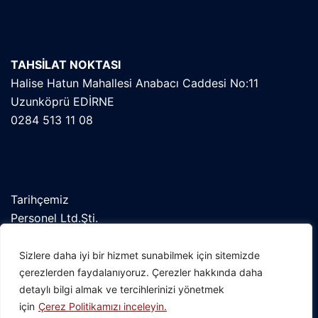
TAHSİLAT NOKTASI
Halise Hatun Mahallesi Anabacı Caddesi No:11
Uzunköprü EDİRNE
0284 513 11 08
Tarihçemiz
Personel Ltd.Şti.
Orekab
Kent Konseyi
Sizlere daha iyi bir hizmet sunabilmek için sitemizde
çerezlerden faydalanıyoruz. Çerezler hakkında daha
detaylı bilgi almak ve tercihlerinizi yönetmek
için
Çerez Politikamızı inceleyin.