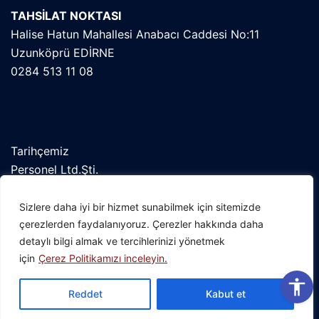
TAHSİLAT NOKTASI
Halise Hatun Mahallesi Anabacı Caddesi No:11
Uzunköprü EDİRNE
0284 513 11 08
Tarihçemiz
Personel Ltd.Şti.
Orekab
Kent Konseyi
Sizlere daha iyi bir hizmet sunabilmek için sitemizde
çerezlerden faydalanıyoruz. Çerezler hakkında daha
detaylı bilgi almak ve tercihlerinizi yönetmek
için
Çerez Politikamızı inceleyin.
© 2026 Uzunköprü Belediyesi. Bilgi İşlem
Reddet
Kabut et