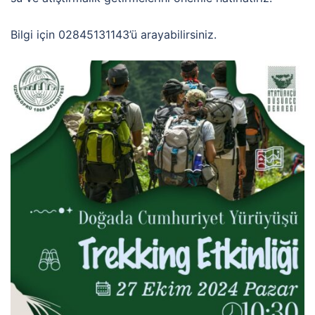
Bilgi için 02845131143’ü arayabilirsiniz.