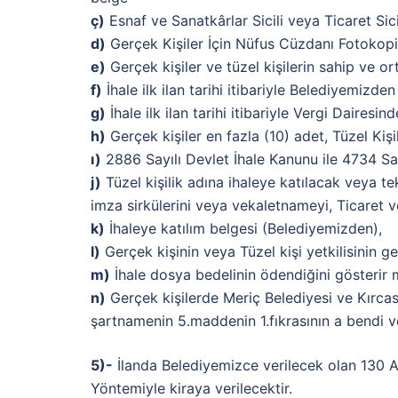
ç)
Esnaf ve Sanatkârlar Sicili veya Ticaret Sici
d)
Gerçek Kişiler İçin Nüfus Cüzdanı Fotokopisi
e)
Gerçek kişiler ve tüzel kişilerin sahip ve or
f)
İhale ilk ilan tarihi itibariyle Belediyemizde
g)
İhale ilk ilan tarihi itibariyle Vergi Dairesi
h)
Gerçek kişiler en fazla (10) adet, Tüzel Kişil
ı)
2886 Sayılı Devlet İhale Kanunu ile 4734 Sa
j)
Tüzel kişilik adına ihaleye katılacak veya tek
imza sirkülerini veya vekaletnameyi, Ticaret v
k)
İhaleye katılım belgesi (Belediyemizden),
l)
Gerçek kişinin veya Tüzel kişi yetkilisinin ge
m)
İhale dosya bedelinin ödendiğini gösterir 
n)
Gerçek kişilerde Meriç Belediyesi ve Kırcas
şartnamenin 5.maddenin 1.fıkrasının a bendi ve
5)-
İlanda Belediyemizce verilecek olan 130 A
Yöntemiyle kiraya verilecektir.