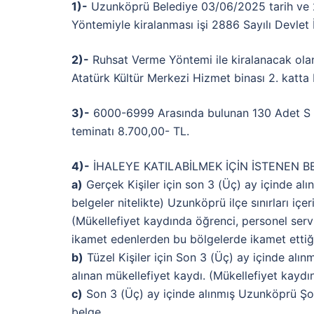
1)-
Uzunköprü Belediye 03/06/2025 tarih ve 20
Yöntemiyle kiralanması işi 2886 Sayılı Devlet 
2)-
Ruhsat Verme Yöntemi ile kiralanacak ol
Atatürk Kültür Merkezi Hizmet binası 2. kat
3)-
6000-6999 Arasında bulunan 130 Adet S Pla
teminatı 8.700,00- TL.
4)-
İHALEYE KATILABİLMEK İÇİN İSTENEN BELGEL
a)
Gerçek Kişiler için son 3 (Üç) ay içinde alın
belgeler nitelikte) Uzunköprü ilçe sınırları içer
(Mükellefiyet kaydında öğrenci, personel servi
ikamet edenlerden bu bölgelerde ikamet ettiğ
b)
Tüzel Kişiler için Son 3 (Üç) ay içinde alınmı
alınan mükellefiyet kaydı. (Mükellefiyet kaydın
c)
Son 3 (Üç) ay içinde alınmış Uzunköprü Şof
belge