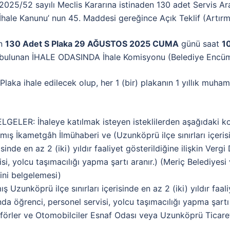
25/52 sayılı Meclis Kararına istinaden 130 adet Servis Ara
İhale Kanunu’ nun 45. Maddesi gereğince Açık Teklif (Artırma)
an
130 Adet S Plaka 29 AĞUSTOS 2025 CUMA
günü saat
10
ta bulunan İHALE ODASINDA İhale Komisyonu (Belediye Encüm
ka ihale edilecek olup, her 1 (bir) plakanın 1 yıllık muha
ER: İhaleye katılmak isteyen isteklilerden aşağıdaki koşu
mış İkametgâh İlmühaberi ve (Uzunköprü ilçe sınırları içerisi
isinde en az 2 (iki) yıldır faaliyet gösterildiğine ilişkin Verg
si, yolcu taşımacılığı yapma şartı aranır.) (Meriç Belediyesi
ini belgelemesi)
ş Uzunköprü ilçe sınırları içerisinde en az 2 (iki) yıldır faal
da öğrenci, personel servisi, yolcu taşımacılığı yapma şartı 
örler ve Otomobilciler Esnaf Odası veya Uzunköprü Ticaret