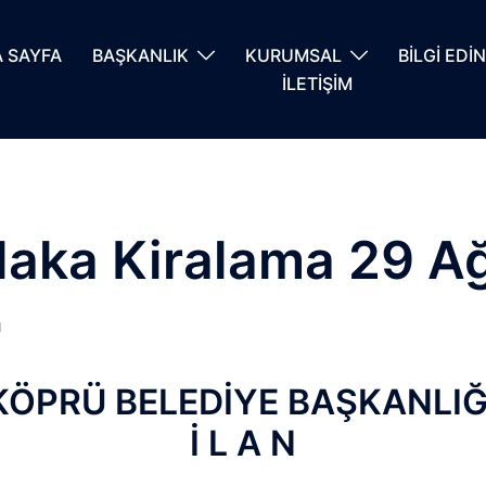
 SAYFA
BAŞKANLIK
KURUMSAL
BİLGİ EDİ
İLETİŞİM
S Plaka Kiralama 29 
I
ÖPRÜ BELEDİYE BAŞKANLI
İ L A N