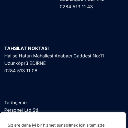
0284 513 11 43
TAHSİLAT NOKTASI
Halise Hatun Mahallesi Anabacı Caddesi No:11
Uzunköprü EDİRNE
0284 513 11 08
Tarihçemiz
Personel Ltd.Şti.
Orekab
Kent Konseyi
Sizlere daha iyi bir hizmet sunabilmek için sitemizde