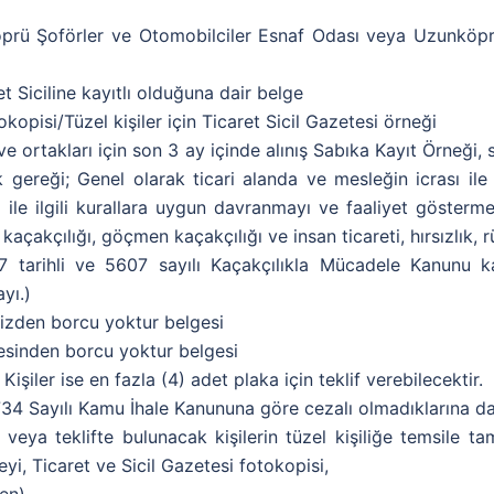
prü Şoförler ve Otomobilciler Esnaf Odası veya Uzunköpr
t Siciline kayıtlı olduğuna dair belge
kopisi/Tüzel kişiler için Ticaret Sicil Gazetesi örneği
 ve ortakları için son 3 ay içinde alınış Sabıka Kayıt Örneği,
ık gereği; Genel olarak ticari alanda ve mesleğin icrası ile
ı ile ilgili kurallara uygun davranmayı ve faaliyet göstermeyi
ah kaçakçılığı, göçmen kaçakçılığı ve insan ticareti, hırsızlık, 
7 tarihli ve 5607 sayılı Kaçakçılıkla Mücadele Kanunu k
yı.)
yemizden borcu yoktur belgesi
airesinden borcu yoktur belgesi
Kişiler ise en fazla (4) adet plaka için teklif verebilecektir.
4734 Sayılı Kamu İhale Kanununa göre cezalı olmadıklarına d
 veya teklifte bulunacak kişilerin tüzel kişiliğe temsile tam
yi, Ticaret ve Sicil Gazetesi fotokopisi,