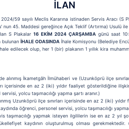
İLAN
024/59 sayılı Meclis Kararına istinaden Servis Aracı (S P
’ nun 45. Maddesi gereğince Açık Teklif (Artırma) Usulü ile k
olan S Plakalar
16 EKİM 2024 ÇARŞAMBA
günü saat 10:
a bulunan
İHALE ODASINDA
İhale Komisyonu (Belediye Encü
le edilecek olup, her 1 (bir) plakanın 1 yıllık kira muham
de alınmış İkametgâh İlmühaberi ve (Uzunköprü ilçe sınırları
rı içerisinde en az 2 (iki) yıldır faaliyet gösterildiğine ili
servisi, yolcu taşımacılığı yapma şartı aranır.)
ınmış Uzunköprü ilçe sınırları içerisinde en az 2 (iki) yıldır 
kaydında öğrenci, personel servisi, yolcu taşımacılığı yapma ş
is taşımacılığı yapmak isteyen ilgililerin ise en az 2 yıl ş
kellefiyet kaydının oluşturulmuş olması gerekmektedir. (ö