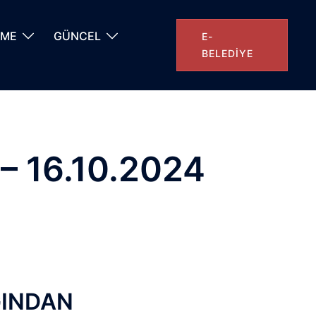
NME
GÜNCEL
E-
BELEDIYE
 – 16.10.2024
ĞINDAN