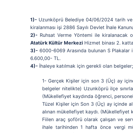
1)-
Uzunköprü Belediye 04/06/2024 tarih ve 2
kiralanması işi 2886 Sayılı Devlet İhale Kanunu
2)-
Ruhsat Verme Yöntemi ile kiralanacak 
Atatürk Kültür Merkezi
Hizmet binası 2. katt
3)-
6000-6069 Arasında bulunan S Plakalar iha
6.600,00- TL.
4)-
İhaleye katılmak için gerekli olan belgeler;
1- Gerçek Kişiler için son 3 (Üç) ay için
belgeler nitelikte) Uzunköprü ilçe sınırla
(Mükellefiyet kaydında öğrenci, personel 
Tüzel Kişiler için Son 3 (Üç) ay içinde al
alınan mükellefiyet kaydı. (Mükellefiyet 
Fiilen araç şoförü olarak çalışan ve serv
ihale tarihinden 1 hafta önce vergi mü