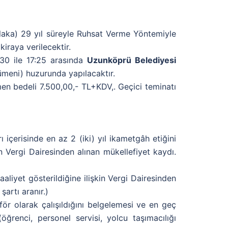
laka) 29 yıl süreyle Ruhsat Verme Yöntemiyle
iraya verilecektir.
30 ile 17:25 arasında
Uzunköprü Belediyesi
meni) huzurunda yapılacaktır.
men bedeli 7.500,00,- TL+KDV,. Geçici teminatı
 içerisinde en az 2 (iki) yıl ikametgâh etiğini
şkin Vergi Dairesinden alınan mükellefiyet kaydı.
faaliyet gösterildiğine ilişkin Vergi Dairesinden
artı aranır.)
oför olarak çalışıldığını belgelemesi ve en geç
ğrenci, personel servisi, yolcu taşımacılığı