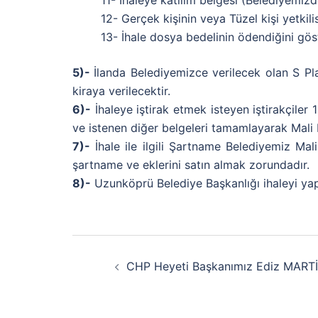
11- İhaleye katılım belgesi (Belediyemizd
12- Gerçek kişinin veya Tüzel kişi yetkilis
13- İhale dosya bedelinin ödendiğini gös
5)-
İlanda Belediyemizce verilecek olan S Pl
kiraya verilecektir.
6)-
İhaleye iştirak etmek isteyen iştirakçile
ve istenen diğer belgeleri tamamlayarak Mali 
7)-
İhale ile ilgili Şartname Belediyemiz Mali
şartname ve eklerini satın almak zorundadır.
8)-
Uzunköprü Belediye Başkanlığı ihaleyi y
CHP Heyeti Başkanımız Ediz MARTİN’