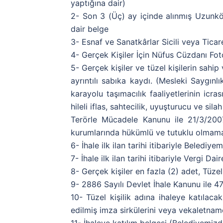
yaptığına dair)
2- Son 3 (Üç) ay içinde alınmış Uzunkö
dair belge
3- Esnaf ve Sanatkârlar Sicili veya Ticare
4- Gerçek Kişiler İçin Nüfus Cüzdanı Foto
5- Gerçek kişiler ve tüzel kişilerin sahip
ayrıntılı sabıka kaydı. (Mesleki Saygınl
karayolu taşımacılık faaliyetlerinin icras
hileli iflas, sahtecilik, uyuşturucu ve sil
Terörle Mücadele Kanunu ile 21/3/200
kurumlarında hükümlü ve tutuklu olmama
6- İhale ilk ilan tarihi itibariyle Beledi
7- İhale ilk ilan tarihi itibariyle Vergi D
8- Gerçek kişiler en fazla (2) adet, Tüzel 
9- 2886 Sayılı Devlet İhale Kanunu ile 
10- Tüzel kişilik adına ihaleye katılacak
edilmiş imza sirkülerini veya vekaletname