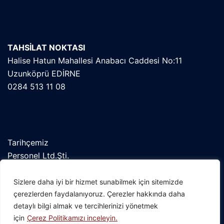
TAHSİLAT NOKTASI
Halise Hatun Mahallesi Anabacı Caddesi No:11
Uzunköprü EDİRNE
0284 513 11 08
Tarihçemiz
Personel Ltd.Şti.
Orekab
Kent Konseyi
Sizlere daha iyi bir hizmet sunabilmek için sitemizde
çerezlerden faydalanıyoruz. Çerezler hakkında daha
detaylı bilgi almak ve tercihlerinizi yönetmek
için
Çerez Politikamızı inceleyin.