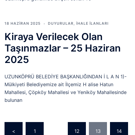
18 HAZIRAN 2025
DUYURULAR
,
İHALE İLANLARI
Kiraya Verilecek Olan
Taşınmazlar – 25 Haziran
2025
UZUNKÖPRÜ BELEDİYE BAŞKANLIĞINDAN İ L A N 1)-
Mülkiyeti Belediyemize ait İlçemiz H alise Hatun
Mahallesi, Çöpköy Mahallesi ve Yeniköy Mahallesinde
bulunan
<
1
…
12
13
14