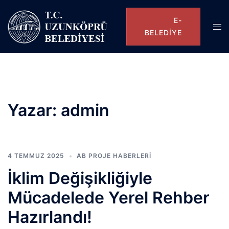
E-
BELEDIYE
Yazar:
admin
4 TEMMUZ 2025
AB PROJE HABERLERI
İklim Değişikliğiyle
Mücadelede Yerel Rehber
Hazırlandı!