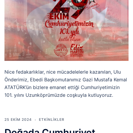
Nice fedakarlıklar, nice mücadelelerle kazanılan, Ulu
Önderimiz, Ebedi Başkomutanımız Gazi Mustafa Kemal
ATATÜRK’ün bizlere emanet ettiği Cumhuriyetimizin
101. yılını Uzunköprümüzde coşkuyla kutluyoruz.
25 EKIM 2024
ETKINLIKLER
Doğada Cumhuriyet