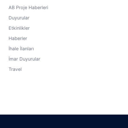
AB Proje Haberleri
Duyurular
Etkinlikler
Haberler
İhale İlanları
İmar Duyurular
Travel