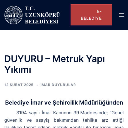
E-
BELEDIYE
DUYURU – Metruk Yapı
Yıkımı
12 ŞUBAT 2025
İMAR DUYURULAR
Belediye İmar ve Şehircilik Müdürlüğünden
3194 sayılı İmar Kanunun 39.Maddesinde; “Genel
güvenlik ve asayiş bakımından tehlike arz ettiği
valilikçe tespit edilen metruk yapılar ile bir kısmı veya