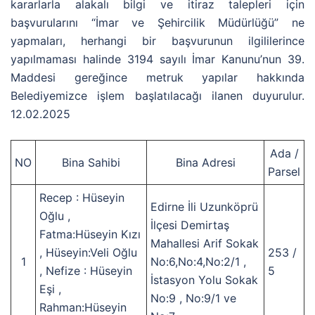
kararlarla alakalı bilgi ve itiraz talepleri için
başvurularını “İmar ve Şehircilik Müdürlüğü” ne
yapmaları, herhangi bir başvurunun ilgililerince
yapılmaması halinde 3194 sayılı İmar Kanunu’nun 39.
Maddesi gereğince metruk yapılar hakkında
Belediyemizce işlem başlatılacağı ilanen duyurulur.
12.02.2025
Ada /
NO
Bina Sahibi
Bina Adresi
Parsel
Recep : Hüseyin
Edirne İli Uzunköprü
Oğlu ,
İlçesi Demirtaş
Fatma:Hüseyin Kızı
Mahallesi Arif Sokak
, Hüseyin:Veli Oğlu
253 /
1
No:6,No:4,No:2/1 ,
, Nefize : Hüseyin
5
İstasyon Yolu Sokak
Eşi ,
No:9 , No:9/1 ve
Rahman:Hüseyin