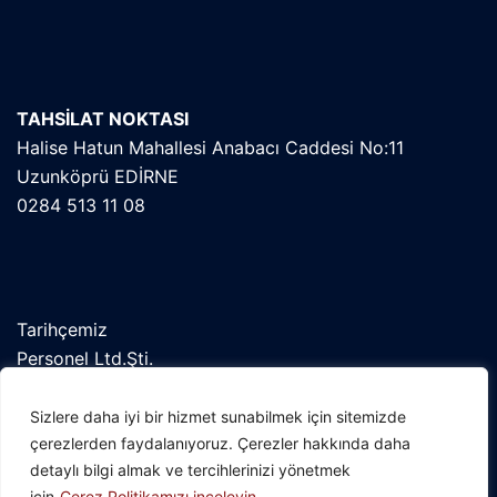
TAHSİLAT NOKTASI
Halise Hatun Mahallesi Anabacı Caddesi No:11
Uzunköprü EDİRNE
0284 513 11 08
Tarihçemiz
Personel Ltd.Şti.
Orekab
Kent Konseyi
Sizlere daha iyi bir hizmet sunabilmek için sitemizde
çerezlerden faydalanıyoruz. Çerezler hakkında daha
detaylı bilgi almak ve tercihlerinizi yönetmek
için
Çerez Politikamızı inceleyin.